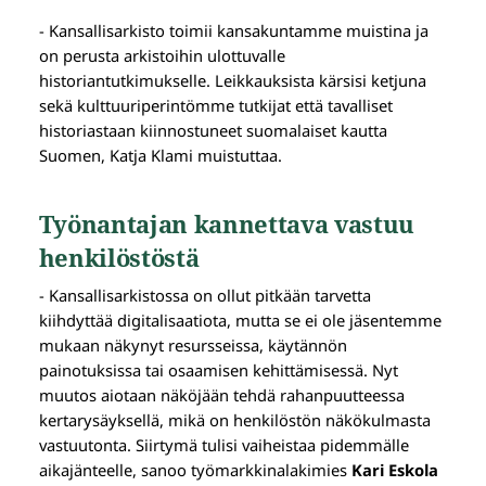
- Kansallisarkisto toimii kansakuntamme muistina ja
on perusta arkistoihin ulottuvalle
historiantutkimukselle. Leikkauksista kärsisi ketjuna
sekä kulttuuriperintömme tutkijat että tavalliset
historiastaan kiinnostuneet suomalaiset kautta
Suomen, Katja Klami muistuttaa.
Työnantajan kannettava vastuu
henkilöstöstä
- Kansallisarkistossa on ollut pitkään tarvetta
kiihdyttää digitalisaatiota, mutta se ei ole jäsentemme
mukaan näkynyt resursseissa, käytännön
painotuksissa tai osaamisen kehittämisessä. Nyt
muutos aiotaan näköjään tehdä rahanpuutteessa
kertarysäyksellä, mikä on henkilöstön näkökulmasta
vastuutonta. Siirtymä tulisi vaiheistaa pidemmälle
aikajänteelle, sanoo työmarkkinalakimies
Kari Eskola