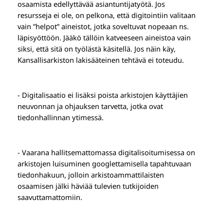
osaamista edellyttävää asiantuntijatyötä. Jos
resursseja ei ole, on pelkona, että digitointiin valitaan
vain ”helpot” aineistot, jotka soveltuvat nopeaan ns.
läpisyöttöön. Jääkö tällöin katveeseen aineistoa vain
siksi, että sitä on työlästä käsitellä. Jos näin käy,
Kansallisarkiston lakisääteinen tehtävä ei toteudu.
- Digitalisaatio ei lisäksi poista arkistojen käyttäjien
neuvonnan ja ohjauksen tarvetta, jotka ovat
tiedonhallinnan ytimessä.
- Vaarana hallitsemattomassa digitalisoitumisessa on
arkistojen luisuminen googlettamisella tapahtuvaan
tiedonhakuun, jolloin arkistoammattilaisten
osaamisen jälki häviää tulevien tutkijoiden
saavuttamattomiin.