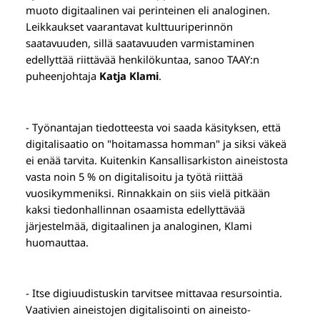
muoto digitaalinen vai perinteinen eli analoginen.
Leikkaukset vaarantavat kulttuuriperinnön
saatavuuden, sillä saatavuuden varmistaminen
edellyttää riittävää henkilökuntaa, sanoo TAAY:n
puheenjohtaja
Katja Klami
.
- Työnantajan tiedotteesta voi saada käsityksen, että
digitalisaatio on "hoitamassa homman" ja siksi väkeä
ei enää tarvita. Kuitenkin Kansallisarkiston aineistosta
vasta noin 5 % on digitalisoitu ja työtä riittää
vuosikymmeniksi. Rinnakkain on siis vielä pitkään
kaksi tiedonhallinnan osaamista edellyttävää
järjestelmää, digitaalinen ja analoginen, Klami
huomauttaa.
- Itse digiuudistuskin tarvitsee mittavaa resursointia.
Vaativien aineistojen digitalisointi on aineisto-