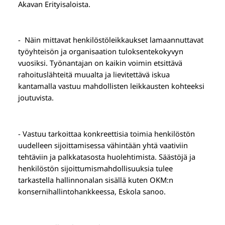
Akavan Erityisaloista.
- Näin mittavat henkilöstöleikkaukset lamaannuttavat
työyhteisön ja organisaation tuloksentekokyvyn
vuosiksi. Työnantajan on kaikin voimin etsittävä
rahoituslähteitä muualta ja lievitettävä iskua
kantamalla vastuu mahdollisten leikkausten kohteeksi
joutuvista.
- Vastuu tarkoittaa konkreettisia toimia henkilöstön
uudelleen sijoittamisessa vähintään yhtä vaativiin
tehtäviin ja palkkatasosta huolehtimista. Säästöjä ja
henkilöstön sijoittumismahdollisuuksia tulee
tarkastella hallinnonalan sisällä kuten OKM:n
konsernihallintohankkeessa, Eskola sanoo.