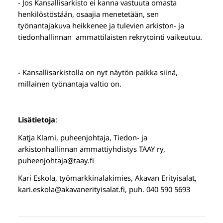
- Jos Kansallisarkisto ei kanna vastuuta omasta
henkilöstöstään, osaajia menetetään, sen
työnantajakuva heikkenee ja tulevien arkiston- ja
tiedonhallinnan ammattilaisten rekrytointi vaikeutuu.
- Kansallisarkistolla on nyt näytön paikka siinä,
millainen työnantaja valtio on.
Lisätietoja
:
Katja Klami, puheenjohtaja, Tiedon- ja
arkistonhallinnan ammattiyhdistys TAAY ry,
puheenjohtaja@taay.fi
Kari Eskola, työmarkkinalakimies, Akavan Erityisalat,
kari.eskola@akavanerityisalat.fi, puh. 040 590 5693