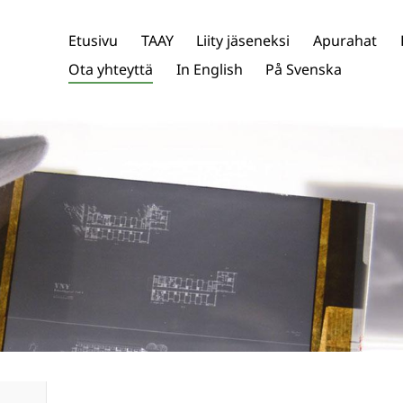
Etusivu
TAAY
Liity jäseneksi
Apurahat
ys ry,
Ota yhteyttä
In English
På Svenska