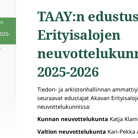
TAAY:n edustu
an
Erityisalojen
025-
neuvottelukun
?
2025-2026
Tiedon- ja arkistonhallinnan ammattiyh
seuraavat edustajat Akavan Erityisaloj
neuvottelukunnissa:
Kunnan neuvottelukunta
Katja Klam
Valtion neuvottelukunta
Kari-Pekka 