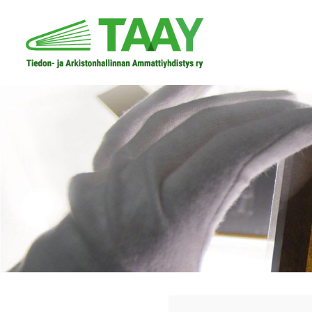
Siirry
sivun
Tiedon- ja arkistonhallinnan ammattiyhdist
sisältöön