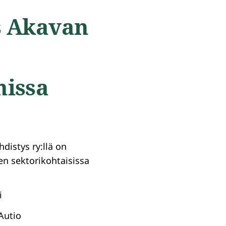
s Akavan
nissa
distys ry:llä on
en sektorikohtaisissa
i
Autio