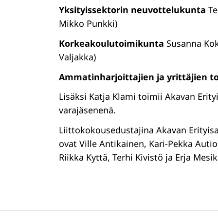
Yksityissektorin neuvottelukunta
Ter
Mikko Punkki)
Korkeakoulutoimikunta
Susanna Kokk
Valjakka)
Ammatinharjoittajien ja yrittäjien 
Lisäksi Katja Klami toimii Akavan Erity
varajäsenenä.
Liittokokousedustajina Akavan Erityisa
ovat Ville Antikainen, Kari-Pekka Auti
Riikka Kyttä, Terhi Kivistö ja Erja Me