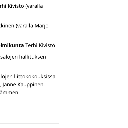
hi Kivistö (varalla
inen (varalla Marjo
toimikunta
Terhi Kivistö
isalojen hallituksen
lojen liittokokouksissa
o, Janne Kauppinen,
sikämmen.