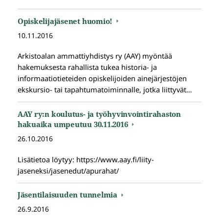
Opiskelijajäsenet huomio!
10.11.2016
Arkistoalan ammattiyhdistys ry (AAY) myöntää
hakemuksesta rahallista tukea historia- ja
informaatiotieteiden opiskelijoiden ainejärjestöjen
ekskursio- tai tapahtumatoiminnalle, jotka liittyvät…
AAY ry:n koulutus- ja työhyvinvointirahaston
hakuaika umpeutuu 30.11.2016
26.10.2016
Lisätietoa löytyy: https://www.aay.fi/liity-
jaseneksi/jasenedut/apurahat/
Jäsentilaisuuden tunnelmia
26.9.2016