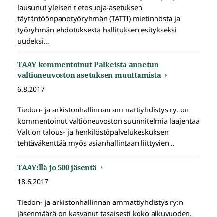
lausunut yleisen tietosuoja-asetuksen
täytäntöönpanotyöryhmän (TATTI) mietinnöstä ja
työryhmän ehdotuksesta hallituksen esitykseksi
uudeksi…
TAAY kommentoinut Palkeista annetun
valtioneuvoston asetuksen muuttamista
6.8.2017
Tiedon- ja arkistonhallinnan ammattiyhdistys ry. on
kommentoinut valtioneuvoston suunnitelmia laajentaa
Valtion talous- ja henkilöstöpalvelukeskuksen
tehtäväkenttää myös asianhallintaan liittyvien…
TAAY:llä jo 500 jäsentä
18.6.2017
Tiedon- ja arkistonhallinnan ammattiyhdistys ry:n
jäsenmäärä on kasvanut tasaisesti koko alkuvuoden.