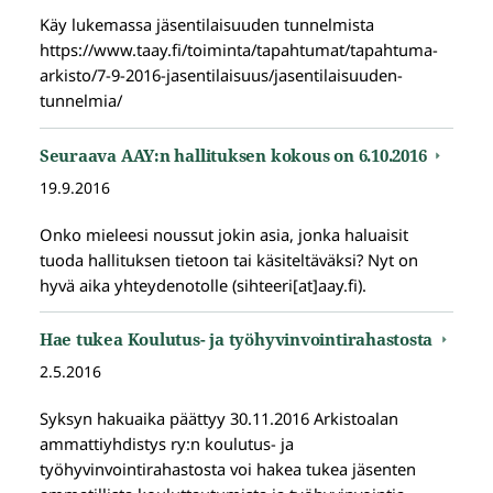
Käy lukemassa jäsentilaisuuden tunnelmista
https://www.taay.fi/toiminta/tapahtumat/tapahtuma-
arkisto/7-9-2016-jasentilaisuus/jasentilaisuuden-
tunnelmia/
Seuraava AAY:n hallituksen kokous on 6.10.2016
19.9.2016
Onko mieleesi noussut jokin asia, jonka haluaisit
tuoda hallituksen tietoon tai käsiteltäväksi? Nyt on
hyvä aika yhteydenotolle (sihteeri[at]aay.fi).
Hae tukea Koulutus- ja työhyvinvointirahastosta
2.5.2016
Syksyn hakuaika päättyy 30.11.2016 Arkistoalan
ammattiyhdistys ry:n koulutus- ja
työhyvinvointirahastosta voi hakea tukea jäsenten