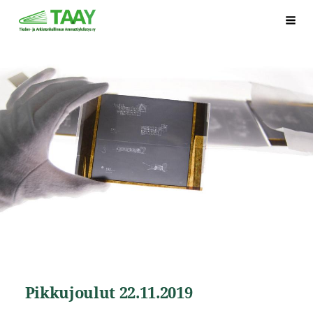
Siirry
Tiedon- ja arkistonhallinnan ammattiyhdistys ry,
Hak
sivun
sisältöön
Pikkujoulut 22.11.2019