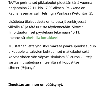
TAAY:n perinteiset pikkujoulut pidetään tänä vuonna
perjantaina 22.11. klo 17.30 alkaen. Paikkana on
Rauhanaseman sali Helsingin Pasilassa (Veturitori 3).
Lisätietoa tilaisuudesta on tulossa jäsenkirjeessä
viikolla 43 ja tätä uutista täydennetään. Sitovat
ilmoittautumiset pyydetään tekemään 10.11.
mennessä
oheisella lomakkeella
.
Muistathan, että yhdistys maksaa pääkaupunkiseudun
ulkopuolelta tulevien kohtuulliset matkakulut sekä
korvaa yhden yön yöpymiskuluista 50 euroa kuitteja
vastaan. Lisätietoja sihteeriltä sähköpostitse
sihteeri[@]taay.fi.
Ilmoittautuminen on päättynyt.